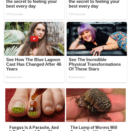
Fungus Is A Parasite, And
The Lump of Worms Will