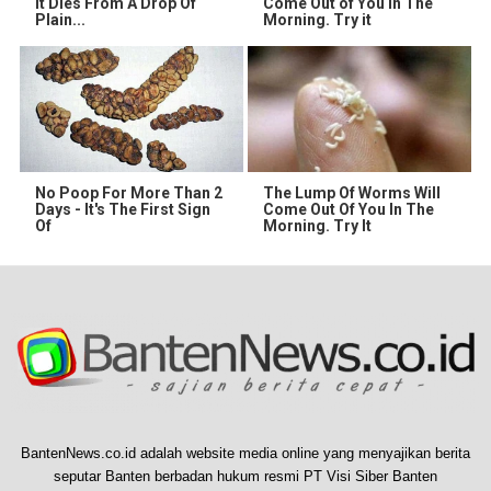
It Dies From A Drop Of
Come Out of You in The
Plain...
Morning. Try it
No Poop For More Than 2
The Lump Of Worms Will
Days - It's The First Sign
Come Out Of You In The
Of
Morning. Try It
BantenNews.co.id adalah website media online yang menyajikan berita
seputar Banten berbadan hukum resmi PT Visi Siber Banten