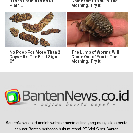
It Dies From A Drop Of
Come Out Of You In The
Plain...
Morning. Try It
No Poop For More Than 2
The Lump of Worms Will
Days - It's The First Sign
Come Out of You in The
Of
Morning. Try it
BantenNews.co.id adalah website media online yang menyajikan berita
seputar Banten berbadan hukum resmi PT Visi Siber Banten