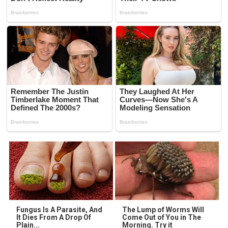
Fungus Is A Parasite, And
The Lump of Worms Will
It Dies From A Drop Of
Come Out of You in The
Plain...
Morning. Try it