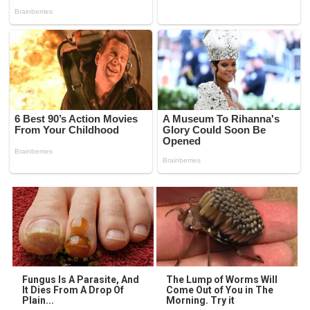
Fungus Is A Parasite, And
The Lump of Worms Will
It Dies From A Drop Of
Come Out of You in The
Plain...
Morning. Try it