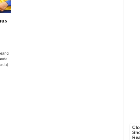
nus
erang
pada
erda)