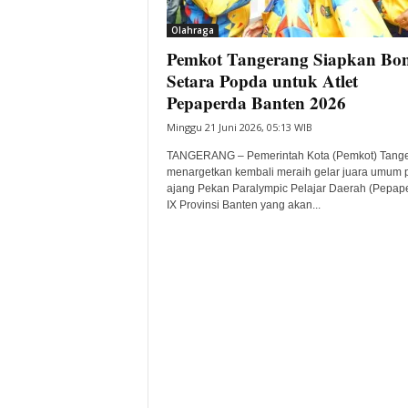
i
Olahraga
t
Pemkot Tangerang Siapkan Bo
a
B
Setara Popda untuk Atlet
a
Pepaperda Banten 2026
n
Minggu 21 Juni 2026, 05:13 WIB
t
e
TANGERANG – Pemerintah Kota (Pemkot) Tang
n
menargetkan kembali meraih gelar juara umum 
H
ajang Pekan Paralympic Pelajar Daerah (Pepap
IX Provinsi Banten yang akan...
a
r
i
I
n
i