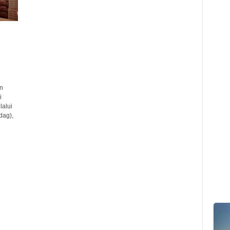
n
i
lalui
dag),