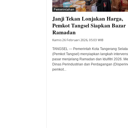
i
Pemerintahan
t
Janji Tekan Lonjakan Harga,
a
B
Pemkot Tangsel Siapkan Bazar
a
Ramadan
n
Kamis 26 Februari 2026, 05:03 WIB
t
e
TANGSEL — Pemerintah Kota Tangerang Selata
n
(Pemkot Tangsel) menyiapkan langkah intervens
H
pasar menjelang Ramadan dan Idulfitri 2026. Me
Dinas Perindustrian dan Perdagangan (Disperin
a
pemkot...
r
i
I
n
i