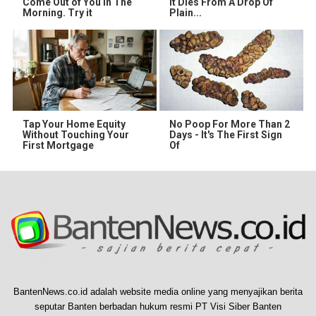
Come Out of You in The
It Dies From A Drop Of
Morning. Try it
Plain...
Tap Your Home Equity
No Poop For More Than 2
Without Touching Your
Days - It's The First Sign
First Mortgage
Of
BantenNews.co.id adalah website media online yang menyajikan berita
seputar Banten berbadan hukum resmi PT Visi Siber Banten