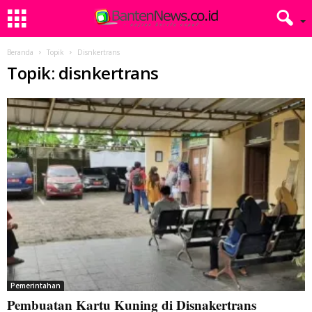
Beranda
Topik
Disnkertrans
Topik: disnkertrans
Pemerintahan
Pembuatan Kartu Kuning di Disnakertrans