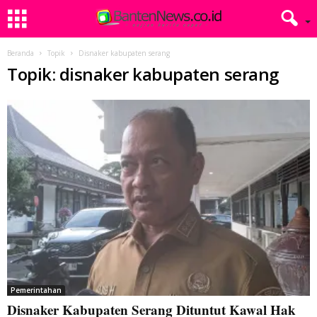
Beranda
Topik
Disnaker kabupaten serang
Topik: disnaker kabupaten serang
Pemerintahan
Disnaker Kabupaten Serang Dituntut Kawal Hak