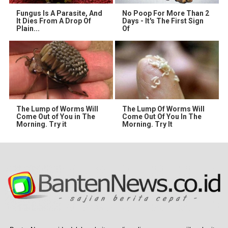
Fungus Is A Parasite, And
No Poop For More Than 2
It Dies From A Drop Of
Days - It's The First Sign
Plain...
Of
The Lump of Worms Will
The Lump Of Worms Will
Come Out of You in The
Come Out Of You In The
Morning. Try it
Morning. Try It