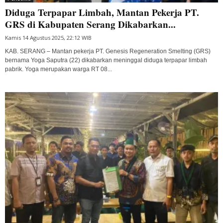
Diduga Terpapar Limbah, Mantan Pekerja PT.
GRS di Kabupaten Serang Dikabarkan...
Kamis 14 Agustus 2025, 22:12 WIB
KAB. SERANG – Mantan pekerja PT. Genesis Regeneration Smelting (GRS)
bernama Yoga Saputra (22) dikabarkan meninggal diduga terpapar limbah
pabrik. Yoga merupakan warga RT 08...