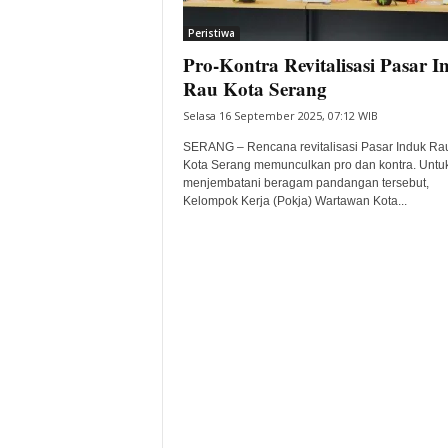
i
Peristiwa
t
Pro-Kontra Revitalisasi Pasar 
a
B
Rau Kota Serang
a
Selasa 16 September 2025, 07:12 WIB
n
t
SERANG – Rencana revitalisasi Pasar Induk Rau
e
Kota Serang memunculkan pro dan kontra. Untu
menjembatani beragam pandangan tersebut,
n
Kelompok Kerja (Pokja) Wartawan Kota...
H
a
r
i
I
n
i