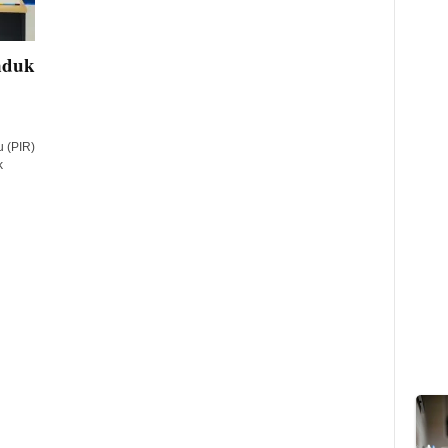
Induk
 (PIR)
k