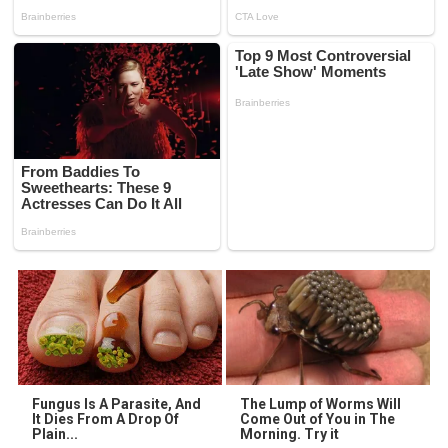
Fungus Is A Parasite, And
The Lump of Worms Will
It Dies From A Drop Of
Come Out of You in The
Plain...
Morning. Try it