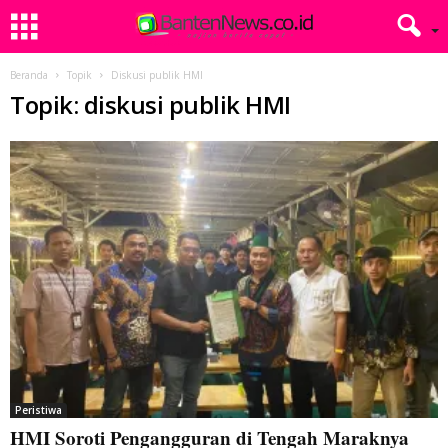
Beranda
Topik
Diskusi publik HMI
Topik: diskusi publik HMI
Peristiwa
HMI Soroti Pengangguran di Tengah Maraknya