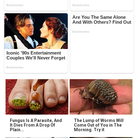
Fungus Is A Parasite, And
The Lump of Worms Will
It Dies From A Drop Of
Come Out of You in The
Plain...
Morning. Try it