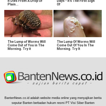
It Dies From A Drop Of
Days - It's The First Sign
Plain...
Of
The Lump of Worms Will
The Lump Of Worms Will
Come Out of You in The
Come Out Of You In The
Morning. Try it
Morning. Try It
BantenNews.co.id adalah website media online yang menyajikan berita
seputar Banten berbadan hukum resmi PT Visi Siber Banten