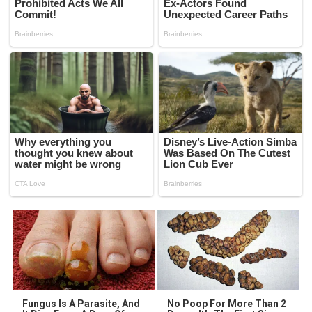
Fungus Is A Parasite, And
No Poop For More Than 2