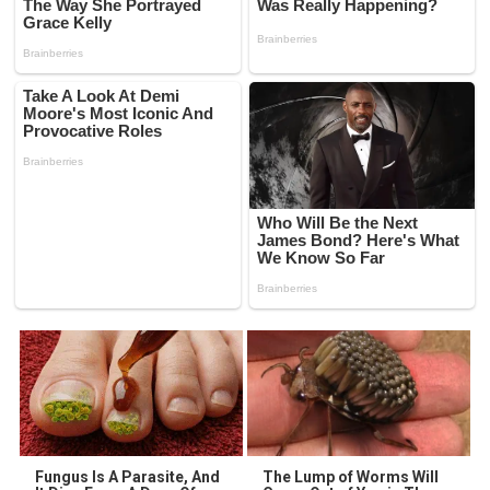
Fungus Is A Parasite, And
The Lump of Worms Will