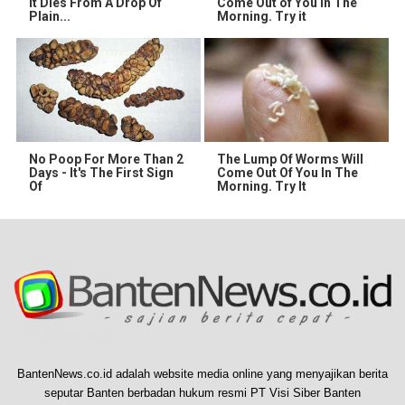
It Dies From A Drop Of
Come Out of You in The
Plain...
Morning. Try it
No Poop For More Than 2
The Lump Of Worms Will
Days - It's The First Sign
Come Out Of You In The
Of
Morning. Try It
BantenNews.co.id adalah website media online yang menyajikan berita
seputar Banten berbadan hukum resmi PT Visi Siber Banten