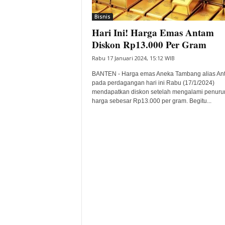
i
Bisnis
t
Hari Ini! Harga Emas Antam
a
B
Diskon Rp13.000 Per Gram
a
Rabu 17 Januari 2024, 15:12 WIB
n
t
BANTEN - Harga emas Aneka Tambang alias An
e
pada perdagangan hari ini Rabu (17/1/2024)
mendapatkan diskon setelah mengalami penuru
n
harga sebesar Rp13.000 per gram. Begitu...
H
a
r
i
I
n
i