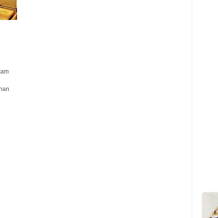
tam
nan