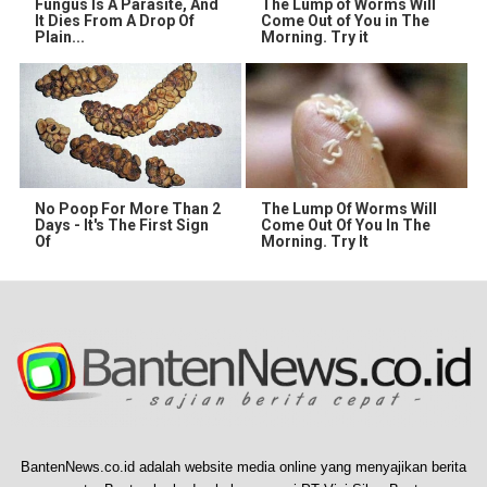
Fungus Is A Parasite, And
The Lump of Worms Will
It Dies From A Drop Of
Come Out of You in The
Plain...
Morning. Try it
No Poop For More Than 2
The Lump Of Worms Will
Days - It's The First Sign
Come Out Of You In The
Of
Morning. Try It
BantenNews.co.id adalah website media online yang menyajikan berita