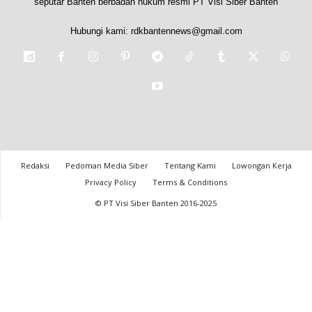
seputar Banten berbadan hukum resmi PT Visi Siber Banten
Hubungi kami:
rdkbantennews@gmail.com
Redaksi
Pedoman Media Siber
Tentang Kami
Lowongan Kerja
Privacy Policy
Terms & Conditions
© PT Visi Siber Banten 2016-2025