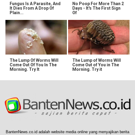
Fungus Is A Parasite, And
No Poop For More Than 2
It Dies From A Drop Of
Days - It's The First Sign
Plain...
Of
The Lump Of Worms Will
The Lump of Worms Will
Come Out Of You In The
Come Out of You in The
Morning. Try It
Morning. Try it
BantenNews.co.id adalah website media online yang menyajikan berita