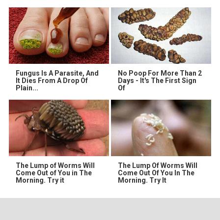
Fungus Is A Parasite, And
No Poop For More Than 2
It Dies From A Drop Of
Days - It's The First Sign
Plain...
Of
The Lump of Worms Will
The Lump Of Worms Will
Come Out of You in The
Come Out Of You In The
Morning. Try it
Morning. Try It