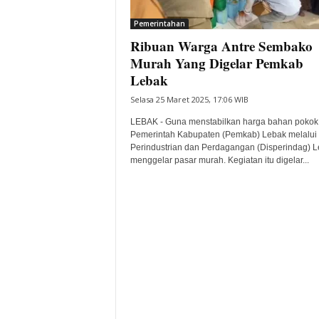
i
Pemerintahan
t
Ribuan Warga Antre Sembako
a
B
Murah Yang Digelar Pemkab
a
Lebak
n
Selasa 25 Maret 2025, 17:06 WIB
t
e
LEBAK - Guna menstabilkan harga bahan pokok
n
Pemerintah Kabupaten (Pemkab) Lebak melalui
H
Perindustrian dan Perdagangan (Disperindag) 
menggelar pasar murah. Kegiatan itu digelar...
a
r
i
I
n
i