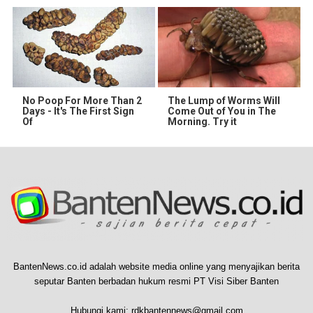
No Poop For More Than 2
The Lump of Worms Will
Days - It's The First Sign
Come Out of You in The
Of
Morning. Try it
BantenNews.co.id adalah website media online yang menyajikan berita
seputar Banten berbadan hukum resmi PT Visi Siber Banten
Hubungi kami:
rdkbantennews@gmail.com