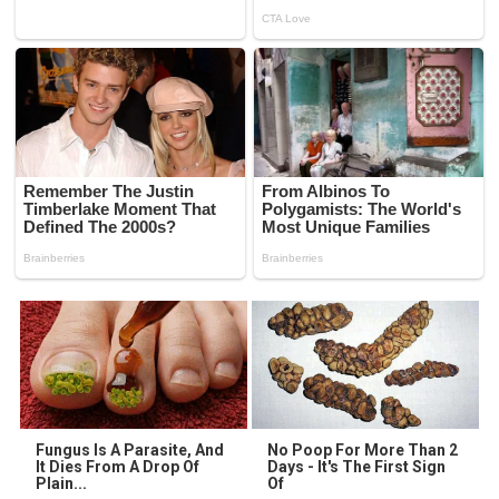
Fungus Is A Parasite, And
No Poop For More Than 2
It Dies From A Drop Of
Days - It's The First Sign
Plain...
Of