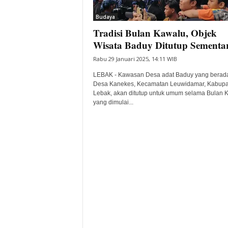
i
Budaya
t
Tradisi Bulan Kawalu, Objek
a
B
Wisata Baduy Ditutup Sementa
a
Rabu 29 Januari 2025, 14:11 WIB
n
t
LEBAK - Kawasan Desa adat Baduy yang berada
e
Desa Kanekes, Kecamatan Leuwidamar, Kabupa
Lebak, akan ditutup untuk umum selama Bulan 
n
yang dimulai...
H
a
r
i
I
n
i