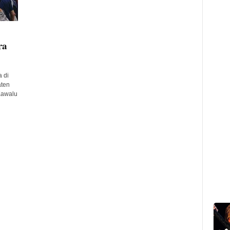
ra
 di
ten
Kawalu