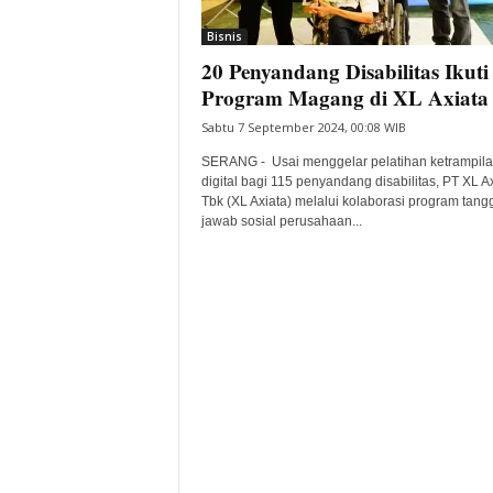
i
Bisnis
t
20 Penyandang Disabilitas Ikuti
a
B
Program Magang di XL Axiata
a
Sabtu 7 September 2024, 00:08 WIB
n
t
SERANG - Usai menggelar pelatihan ketrampil
e
digital bagi 115 penyandang disabilitas, PT XL A
Tbk (XL Axiata) melalui kolaborasi program tan
n
jawab sosial perusahaan...
H
a
r
i
I
n
i