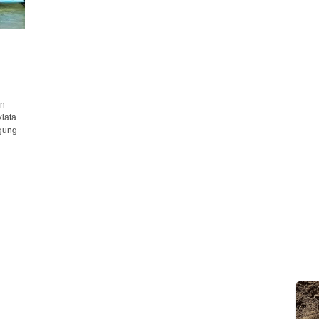
an
xiata
ggung