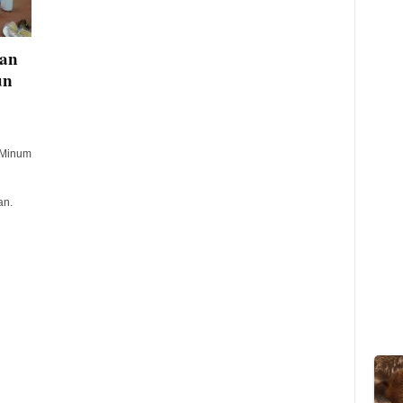
an
un
 Minum
an.