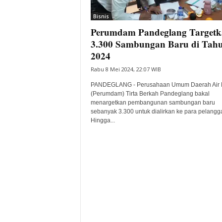
i
Bisnis
t
Perumdam Pandeglang Targetk
a
B
3.300 Sambungan Baru di Tah
a
2024
n
Rabu 8 Mei 2024, 22:07 WIB
t
e
PANDEGLANG - Perusahaan Umum Daerah Air
n
(Perumdam) Tirta Berkah Pandeglang bakal
H
menargetkan pembangunan sambungan baru
sebanyak 3.300 untuk dialirkan ke para pelangg
a
Hingga...
r
i
I
n
i