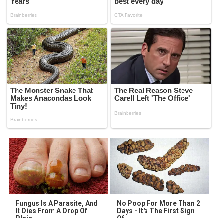
Fungus Is A Parasite, And
No Poop For More Than 2
It Dies From A Drop Of
Days - It's The First Sign
Plain...
Of