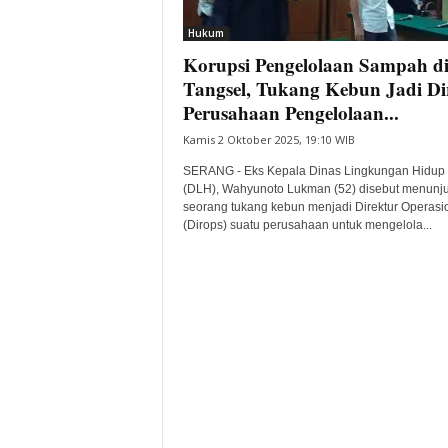
i
Hukum
t
Korupsi Pengelolaan Sampah d
a
B
Tangsel, Tukang Kebun Jadi Di
a
Perusahaan Pengelolaan...
n
Kamis 2 Oktober 2025, 19:10 WIB
t
e
SERANG - Eks Kepala Dinas Lingkungan Hidup
n
(DLH), Wahyunoto Lukman (52) disebut menunj
H
seorang tukang kebun menjadi Direktur Operasi
(Dirops) suatu perusahaan untuk mengelola...
a
r
i
I
n
i