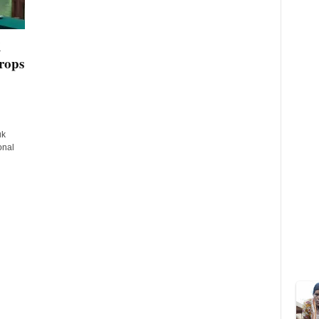
i
rops
uk
onal