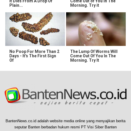
It Dies From A Drop Of
Come Out of You in The
Plain...
Morning. Try it
No Poop For More Than 2
The Lump Of Worms Will
Days - It's The First Sign
Come Out Of You In The
Of
Morning. Try It
BantenNews.co.id adalah website media online yang menyajikan berita
seputar Banten berbadan hukum resmi PT Visi Siber Banten