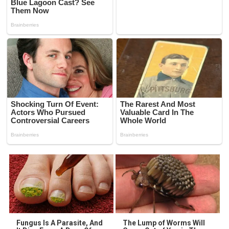
Fungus Is A Parasite, And
The Lump of Worms Will