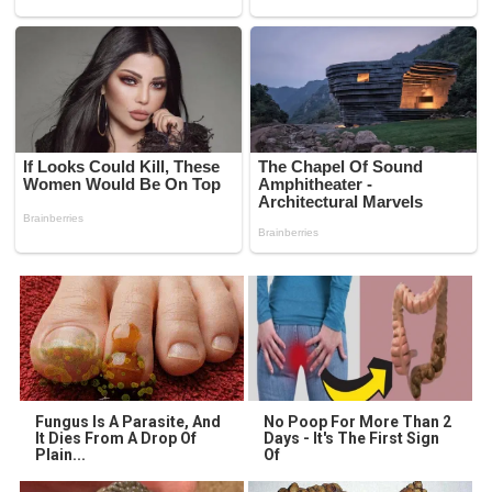
Fungus Is A Parasite, And
No Poop For More Than 2
It Dies From A Drop Of
Days - It's The First Sign
Plain...
Of