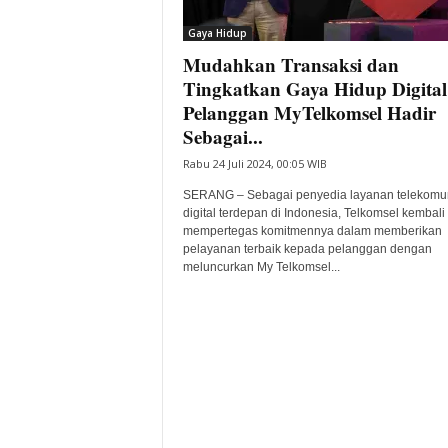
i
Gaya Hidup
t
Mudahkan Transaksi dan
a
B
Tingkatkan Gaya Hidup Digital
a
Pelanggan MyTelkomsel Hadir
n
Sebagai...
t
Rabu 24 Juli 2024, 00:05 WIB
e
n
SERANG – Sebagai penyedia layanan telekomun
H
digital terdepan di Indonesia, Telkomsel kembali
a
mempertegas komitmennya dalam memberikan
r
pelayanan terbaik kepada pelanggan dengan
meluncurkan My Telkomsel...
i
I
n
i