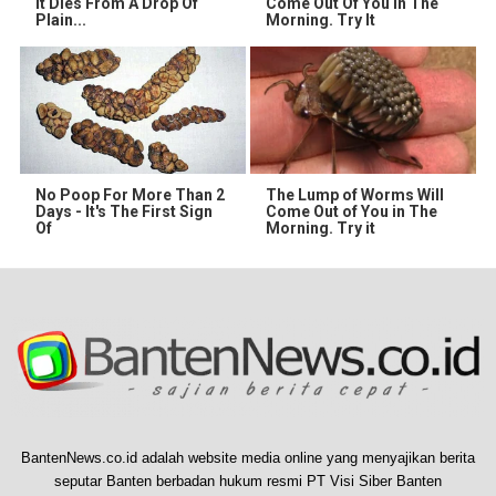
It Dies From A Drop Of
Come Out Of You In The
Plain...
Morning. Try It
No Poop For More Than 2
The Lump of Worms Will
Days - It's The First Sign
Come Out of You in The
Of
Morning. Try it
BantenNews.co.id adalah website media online yang menyajikan berita
seputar Banten berbadan hukum resmi PT Visi Siber Banten