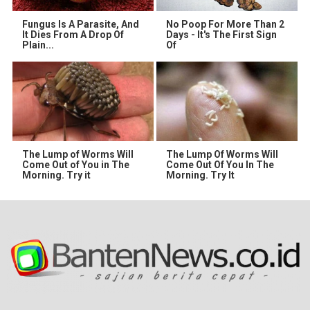
Fungus Is A Parasite, And
No Poop For More Than 2
It Dies From A Drop Of
Days - It's The First Sign
Plain...
Of
The Lump of Worms Will
The Lump Of Worms Will
Come Out of You in The
Come Out Of You In The
Morning. Try it
Morning. Try It