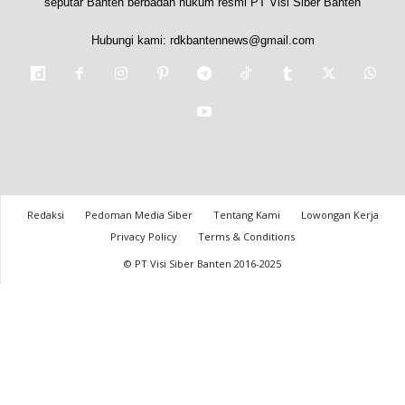
seputar Banten berbadan hukum resmi PT Visi Siber Banten
Hubungi kami:
rdkbantennews@gmail.com
Redaksi
Pedoman Media Siber
Tentang Kami
Lowongan Kerja
Privacy Policy
Terms & Conditions
© PT Visi Siber Banten 2016-2025