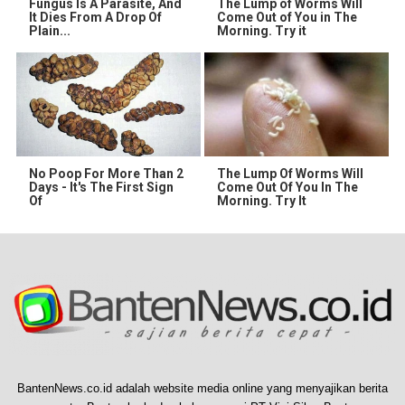
Fungus Is A Parasite, And
The Lump of Worms Will
It Dies From A Drop Of
Come Out of You in The
Plain...
Morning. Try it
No Poop For More Than 2
The Lump Of Worms Will
Days - It's The First Sign
Come Out Of You In The
Of
Morning. Try It
BantenNews.co.id adalah website media online yang menyajikan berita