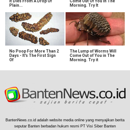
It Dies From A Drop Of
Come Out Of You In The
Plain...
Morning. Try It
No Poop For More Than 2
The Lump of Worms Will
Days - It's The First Sign
Come Out of You in The
Of
Morning. Try it
BantenNews.co.id adalah website media online yang menyajikan berita
seputar Banten berbadan hukum resmi PT Visi Siber Banten