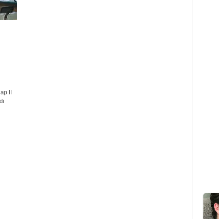
ap II
di