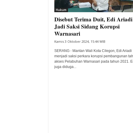
i
Hukum
t
Disebut Terima Duit, Edi Ariadi
a
B
Jadi Saksi Sidang Korupsi
a
Warnasari
n
Kamis 3 Oktober 2024, 15:44 WIB
t
e
SERANG - Mantan Wali Kota Cilegon, Edi Ariadi
n
menjadi saksi perkara korupsi pembangunan tah
H
akses Pelabuhan Warnasari pada tahun 2021. E
juga diduga...
a
r
i
I
n
i