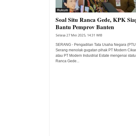
i
Hukum
t
Soal Situ Ranca Gede, KPK Sia
a
B
Bantu Pemprov Banten
a
Selasa 27 Mei 2025, 14:31 WIB
n
t
SERANG - Pengadilan Tata Usaha Negara (PTU
e
Serang menolak gugatan pihak PT Modern Cika
atau PT Modern Industrial Estate mengenai statu
n
Ranca Gede...
H
a
r
i
I
n
i