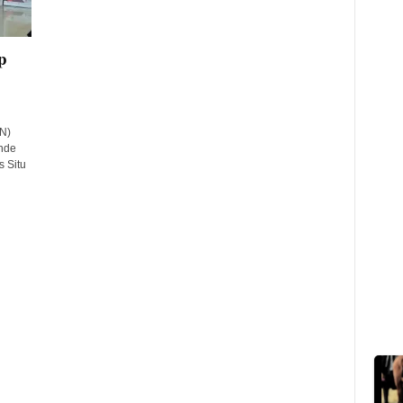
p
N)
nde
s Situ