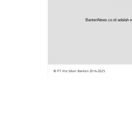
BantenNews.co.id adalah w
© PT Visi Siber Banten 2016-2025