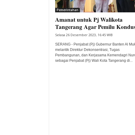
i
Pemerintahan
t
Amanat untuk Pj Walikota
a
B
Tangerang Agar Pemilu Kondus
a
Selasa 26 Desember 2023, 16:45 WIB
n
t
SERANG - Penjabat (Pj) Gubernur Banten Al Mu
e
melantik Direktur Dekonsentrasi, Tugas
Pembangunan, dan Kerjasama Kemendagri Nur
n
sebagai Penjabat (Pj) Wali Kota Tangerang di...
H
a
r
i
I
n
i