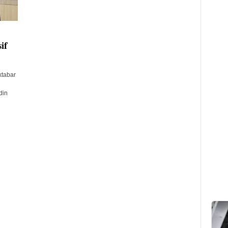
if
ktabar
din