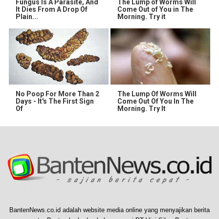
Fungus Is A Parasite, And
The Lump of Worms Will
It Dies From A Drop Of
Come Out of You in The
Plain...
Morning. Try it
No Poop For More Than 2
The Lump Of Worms Will
Days - It's The First Sign
Come Out Of You In The
Of
Morning. Try It
BantenNews.co.id adalah website media online yang menyajikan berita