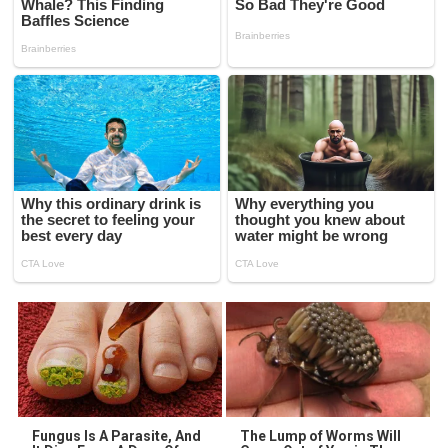
Fungus Is A Parasite, And
The Lump of Worms Will