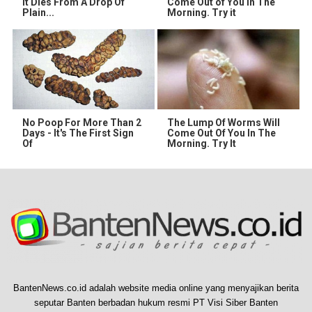
It Dies From A Drop Of
Come Out of You in The
Plain...
Morning. Try it
No Poop For More Than 2
The Lump Of Worms Will
Days - It's The First Sign
Come Out Of You In The
Of
Morning. Try It
BantenNews.co.id adalah website media online yang menyajikan berita
seputar Banten berbadan hukum resmi PT Visi Siber Banten