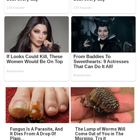
Fungus Is A Parasite, And
The Lump of Worms Will
It Dies From A Drop Of
Come Out of You in The
Plain...
Morning. Try it