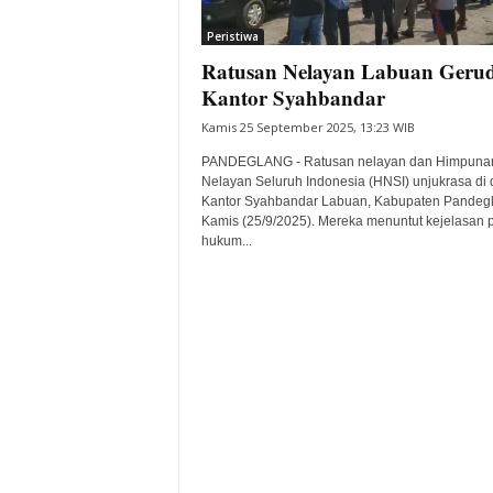
i
Peristiwa
t
Ratusan Nelayan Labuan Geru
a
B
Kantor Syahbandar
a
Kamis 25 September 2025, 13:23 WIB
n
t
PANDEGLANG - Ratusan nelayan dan Himpuna
e
Nelayan Seluruh Indonesia (HNSI) unjukrasa di
Kantor Syahbandar Labuan, Kabupaten Pandegl
n
Kamis (25/9/2025). Mereka menuntut kejelasan 
H
hukum...
a
r
i
I
n
i