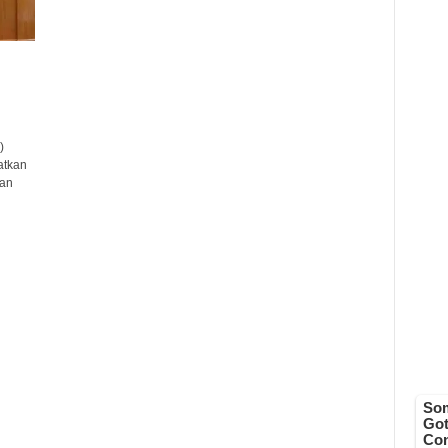
)
atkan
gan