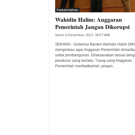
i
Pemerintahan
t
Wahidin Halim: Anggaran
a
B
Pemerintah Jangan Dikorupsi
a
Senin 6 Desember 2021, 18:07 WIB
n
t
SERANG - Gubernur Banten Wahidin Halim (WH
e
mengimbau agar Anggaran Pemerintah dimanfa
untuk pembangunan. Dilaksanakan sesuai den
n
peraturan yang berlaku. "Uang-uang Anggaran
H
Pemerintah manfaatkanlah, jangan...
a
r
i
I
n
i