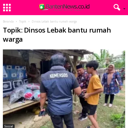
Beranda
Topik
Dinsos Lebak bantu rumah warga
Topik: Dinsos Lebak bantu rumah
warga
Sosial