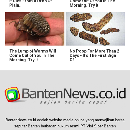
It Dies From A Drop Of
Come Out Of You In The
Plain...
Morning. Try It
The Lump of Worms Will
No Poop For More Than 2
Come Out of You in The
Days - It's The First Sign
Morning. Try it
Of
BantenNews.co.id adalah website media online yang menyajikan berita
seputar Banten berbadan hukum resmi PT Visi Siber Banten