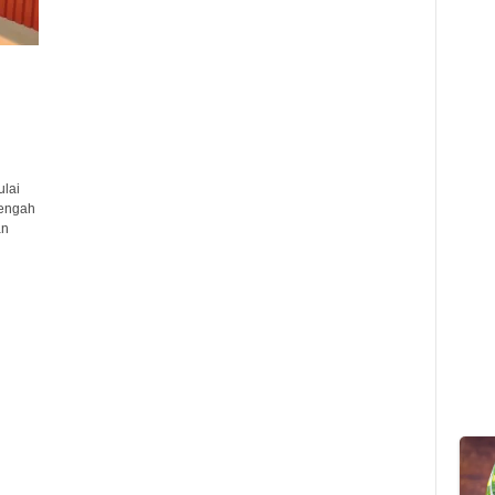
lai
nengah
an