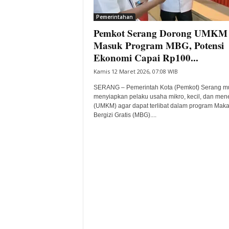
i
Pemerintahan
t
Pemkot Serang Dorong UMKM
a
B
Masuk Program MBG, Potensi
a
Ekonomi Capai Rp100...
n
Kamis 12 Maret 2026, 07:08 WIB
t
e
SERANG – Pemerintah Kota (Pemkot) Serang mu
n
menyiapkan pelaku usaha mikro, kecil, dan me
H
(UMKM) agar dapat terlibat dalam program Mak
Bergizi Gratis (MBG)....
a
r
i
I
n
i