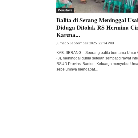
i
Peristiwa
t
Balita di Serang Meninggal Usa
a
B
Diduga Ditolak RS Hermina Ci
a
Karena...
n
Jumat 5 September 2025, 22:14 WIB
t
e
KAB. SERANG – Seorang balita bernama Umar 
n
(3), meninggal dunia setelah sempat dirawat inten
H
RSUD Provinsi Banten. Keluarga menyebut Uma
sebelumnya mendapat...
a
r
i
I
n
i