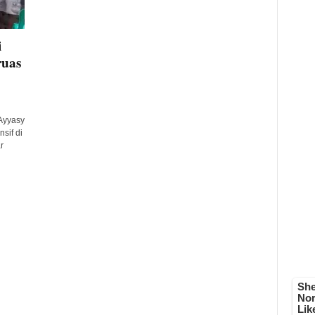
i
ruas
Ayyasy
sif di
r