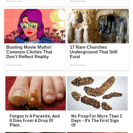
Fungus Is A Parasite, And
No Poop For More Than 2
It Dies From A Drop Of
Days - It's The First Sign
Plain...
Of