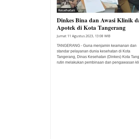
i
Kesehatan
t
Dinkes Bina dan Awasi Klinik d
a
B
Apotek di Kota Tangerang
a
Jumat 11 Agustus 2023, 13:08 WIB
n
t
TANGERANG - Guna menjamin keamanan dan
e
standar pelayanan dunia kesehatan di Kota
Tangerang, Dinas Kesehatan (Dinkes) Kota Tan
n
rutin melakukan pembinaan dan pengawasan klin
H
a
r
i
I
n
i