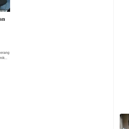
an
gerang
ik...