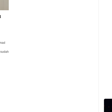
t
hmad
 sudah