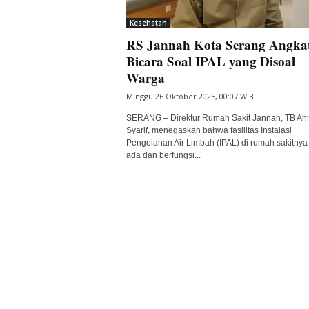
i
Kesehatan
t
RS Jannah Kota Serang Angka
a
B
Bicara Soal IPAL yang Disoal
a
Warga
n
Minggu 26 Oktober 2025, 00:07 WIB
t
e
SERANG – Direktur Rumah Sakit Jannah, TB A
n
Syarif, menegaskan bahwa fasilitas Instalasi
H
Pengolahan Air Limbah (IPAL) di rumah sakitnya
ada dan berfungsi...
a
r
i
I
n
i