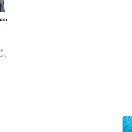
man
g
at
lang,