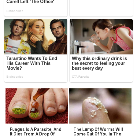
Fungus Is A Parasite, And
The Lump Of Worms Will
It Dies From A Drop Of
Come Out Of You In The