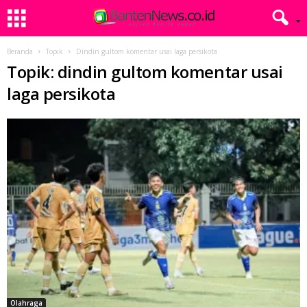
Beranda
Topik
Dindin gultom komentar usai laga persikota
Topik: dindin gultom komentar usai
laga persikota
Olahraga