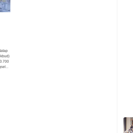
tatap
ikbud)
3.700
sel...