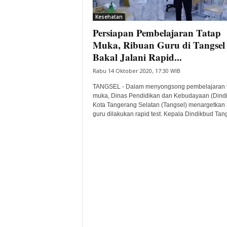
i
Kesehatan
t
Persiapan Pembelajaran Tatap
a
B
Muka, Ribuan Guru di Tangsel
a
Bakal Jalani Rapid...
n
Rabu 14 Oktober 2020, 17:30 WIB
t
e
TANGSEL - Dalam menyongsong pembelajaran 
n
muka, Dinas Pendidikan dan Kebudayaan (Dind
H
Kota Tangerang Selatan (Tangsel) menargetkan 
guru dilakukan rapid test. Kepala Dindikbud Tang
a
r
i
I
n
i